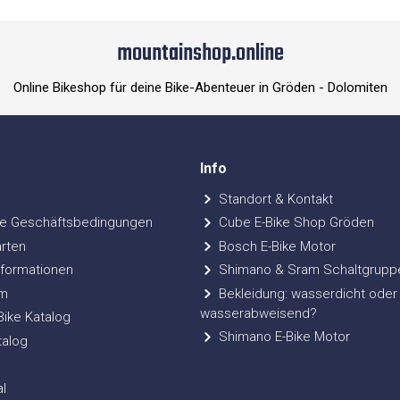
mountainshop.online
Online Bikeshop für deine Bike-Abenteuer in Gröden - Dolomiten
Info
Standort & Kontakt
e Geschäftsbedingungen
Cube E-Bike Shop Gröden
rten
Bosch E-Bike Motor
formationen
Shimano & Sram Schaltgrupp
m
Bekleidung: wasserdicht oder
wasserabweisend?
ke Katalog
Shimano E-Bike Motor
talog
l