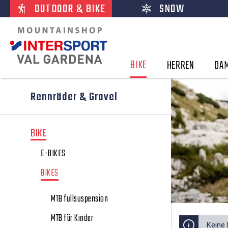
OUTDOOR & BIKE
SNOW
BIKE
HERREN
DA
Rennräder & Gravel
BIKE
E-BIKES
BIKES
MTB fullsuspension
MTB für Kinder
Keine 