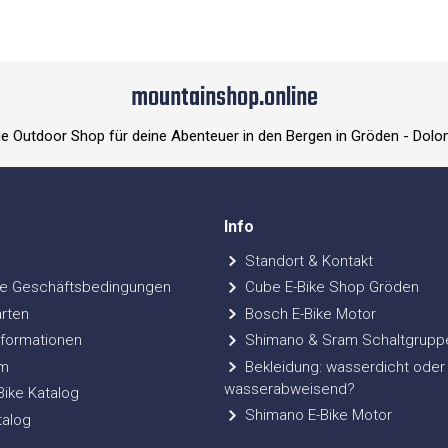
mountainshop.online
ne Outdoor Shop für deine Abenteuer in den Bergen in Gröden - Dolo
Info
Standort & Kontakt
e Geschäftsbedingungen
Cube E-Bike Shop Gröden
rten
Bosch E-Bike Motor
formationen
Shimano & Sram Schaltgrupp
m
Bekleidung: wasserdicht oder
wasserabweisend?
ke Katalog
Shimano E-Bike Motor
talog