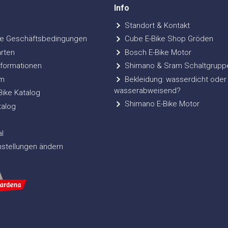
Info
Standort & Kontakt
e Geschäftsbedingungen
Cube E-Bike Shop Gröden
rten
Bosch E-Bike Motor
formationen
Shimano & Sram Schaltgrupp
m
Bekleidung: wasserdicht oder
wasserabweisend?
ke Katalog
Shimano E-Bike Motor
talog
l
nstellungen ändern