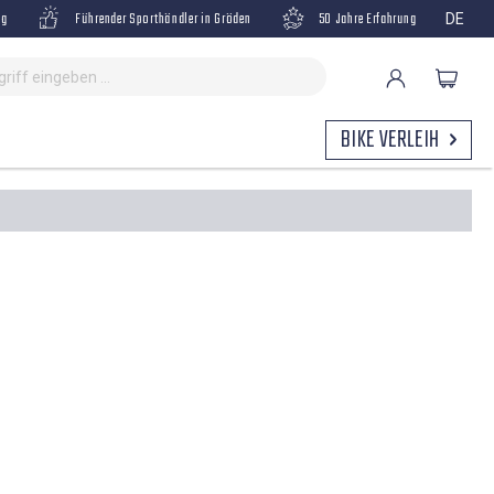
ng
Führender Sporthändler in Gröden
50 Jahre Erfahrung
DE
BIKE VERLEIH