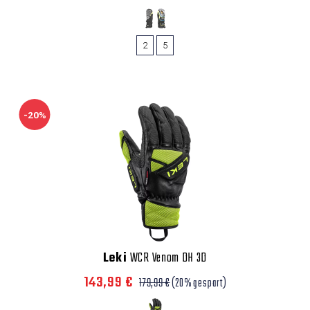
2
5
-20%
Leki
WCR Venom DH 3D
143,99 €
179,99 €
(20% gespart)