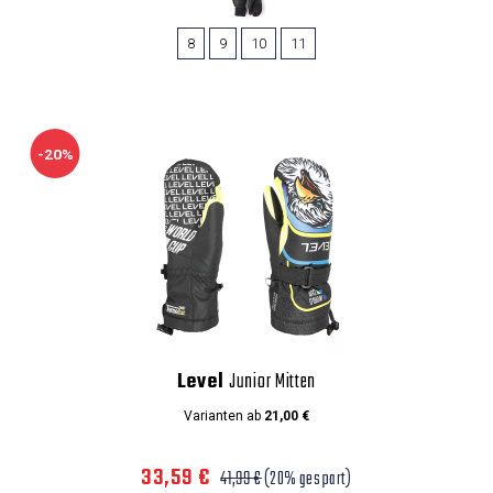
8
9
10
11
-20%
Level
Junior Mitten
Varianten ab
21,00 €
33,59 €
41,99 €
(20% gespart)