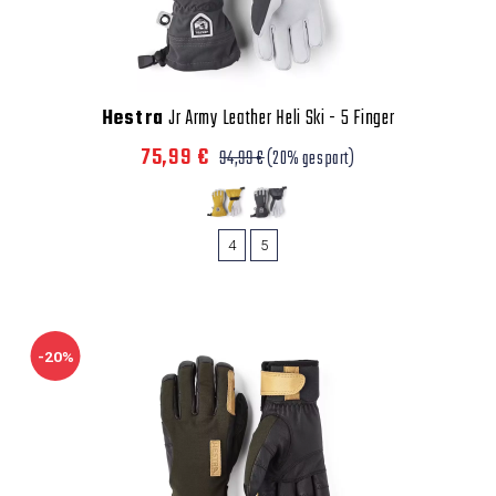
Hestra
Jr Army Leather Heli Ski - 5 Finger
75,99 €
94,99 €
(20% gespart)
4
5
-20%