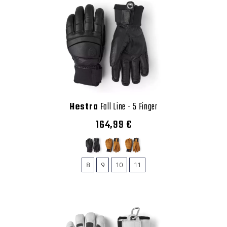
Hestra
Fall Line - 5 Finger
164,99 €
8
9
10
11