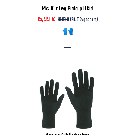
Mc Kinley
Praloup II Kid
15,99 €
19,99 €
(20.01% gespart)
1