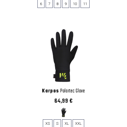
6
7
8
9
10
11
Karpos
Polartec Glove
64,99 €
XS
S
XL
XXL