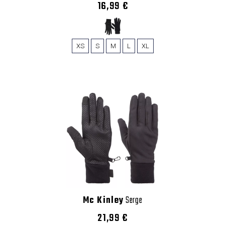
16,99 €
XS
S
M
L
XL
Mc Kinley
Serge
21,99 €