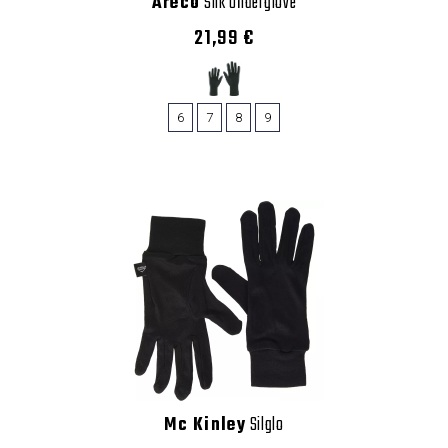
Areco
Silk Underglove
21,99 €
6
7
8
9
Mc Kinley
Silglo