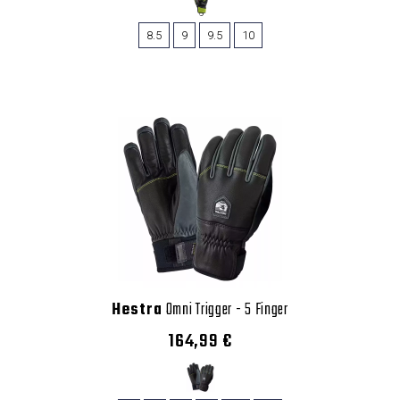
8.5
9
9.5
10
Hestra
Omni Trigger - 5 Finger
164,99 €