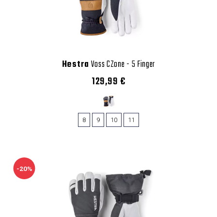
Hestra
Voss CZone - 5 Finger
129,99 €
8
9
10
11
-20%