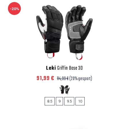
-20%
Leki
Griffin Base 3D
91,99 €
114,99 €
(20% gespart)
8.5
9
9.5
10