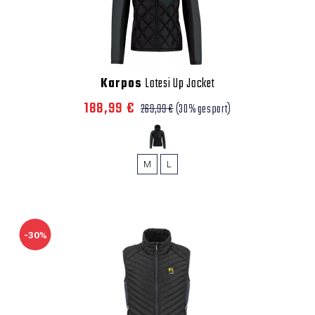
Karpos
Latesi Up Jacket
188,99 €
269,99 €
(30% gespart)
M
L
-30%