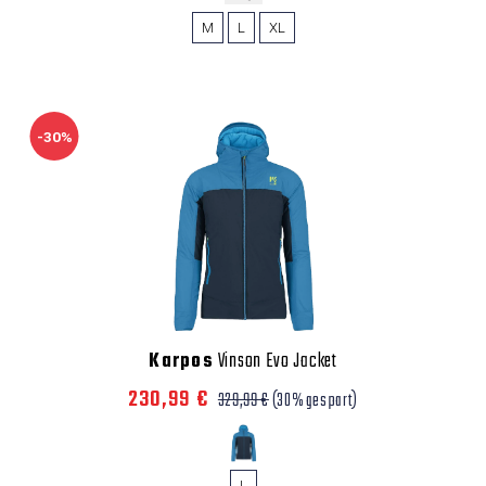
M
L
XL
-30%
Karpos
Vinson Evo Jacket
230,99 €
329,99 €
(30% gespart)
L