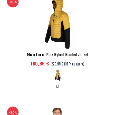
-30%
Montura
Peak Hybrid Hooded Jacket
160,99 €
229,99 €
(30% gespart)
M
-30%