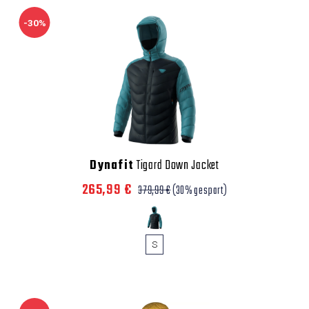
-30%
Dynafit
Tigard Down Jacket
265,99 €
379,99 €
(30% gespart)
S