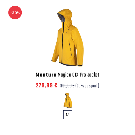
-30%
Montura
Magica GTX Pro Jacket
279,99 €
399,99 €
(30% gespart)
M