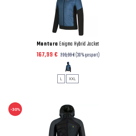
Montura
Enigma Hybrid Jacket
167,99 €
239,99 €
(30% gespart)
L
XXL
-30%