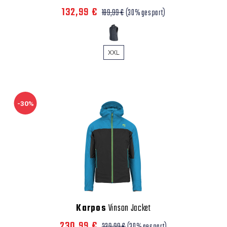
132,99 €
189,99 €
(30% gespart)
XXL
-30%
Karpos
Vinson Jacket
230,99 €