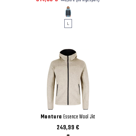
449,99 €
(30% gespart)
L
Montura
Essence Wool Jkt
249,99 €