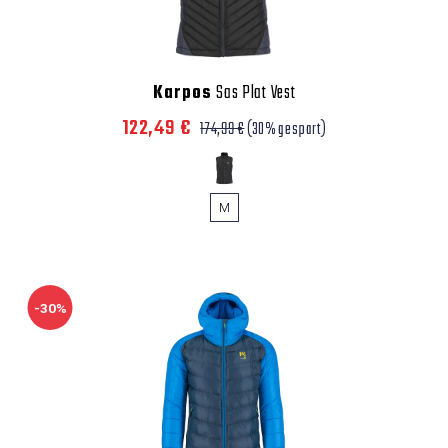
Karpos
Sas Plat Vest
122,49 €
174,99 €
(30% gespart)
M
-30%