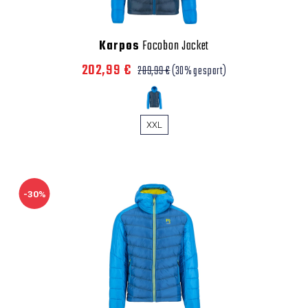
Karpos
Focobon Jacket
202,99 €
289,99 €
(30% gespart)
XXL
-30%