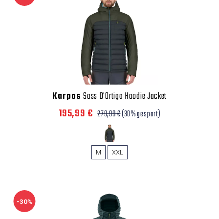
Karpos
Sass D'Ortiga Hoodie Jacket
195,99 €
279,99 €
(30% gespart)
M
XXL
-30%