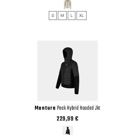
S
M
L
XL
Montura
Peak Hybrid Hooded Jkt
229,99 €