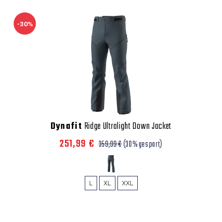
-30%
Dynafit
Ridge Ultralight Down Jacket
251,99 €
359,99 €
(30% gespart)
L
XL
XXL