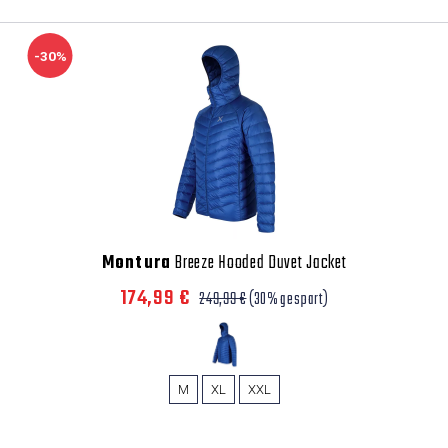
-30%
Montura
Breeze Hooded Duvet Jacket
174,99 €
249,99 €
(30% gespart)
M
XL
XXL