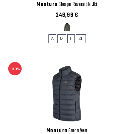
Montura
Sherpa Reversible Jkt
249,99 €
S
M
L
XL
-30%
Montura
Garda Vest