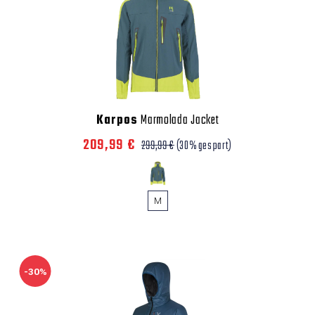
Karpos
Marmolada Jacket
209,99 €
299,99 €
(30% gespart)
M
-30%