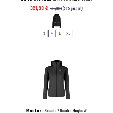
321,99 €
459,99 €
(30% gespart)
S
M
L
XL
Montura
Smooth 2 Hooded Maglia W