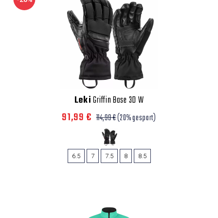
Leki
Griffin Base 3D W
91,99 €
114,99 €
(20% gespart)
6.5
7
7.5
8
8.5