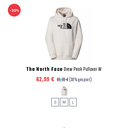
-30%
The North Face
Drew Peak Pullover W
62,99 €
89,99 €
(30% gespart)
S
M
L