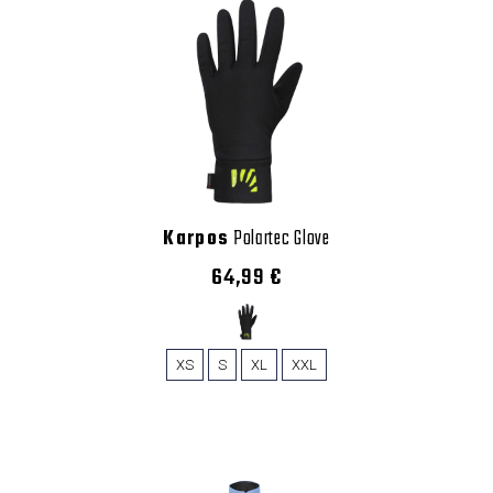
Karpos
Polartec Glove
64,99 €
XS
S
XL
XXL