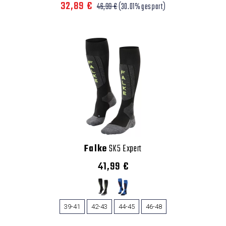
32,89 €
46,99 €
(30.01% gespart)
Falke
SK5 Expert
41,99 €
39-41
42-43
44-45
46-48