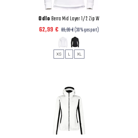
Odlo
Berra Mid Layer 1/2 Zip W
62,99 €
89,99 €
(30% gespart)
XS
L
XL