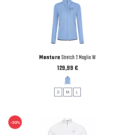
Montura
Stretch 2 Maglia W
129,99 €
S
M
L
-30%