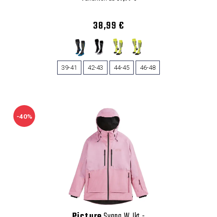
38,99 €
39-41
42-43
44-45
46-48
-40%
Picture
Sygna W Jkt
-