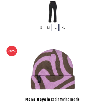
S
M
L
XL
-30%
Mons Royale
Cabin Merino Beanie