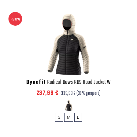
-30%
Dynafit
Radical Dows RDS Hood Jacket W
237,99 €
339,99 €
(30% gespart)
S
M
L