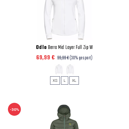
Odlo
Berra Mid Layer Full Zip W
69,99 €
99,99 €
(30% gespart)
XS
L
XL
-30%