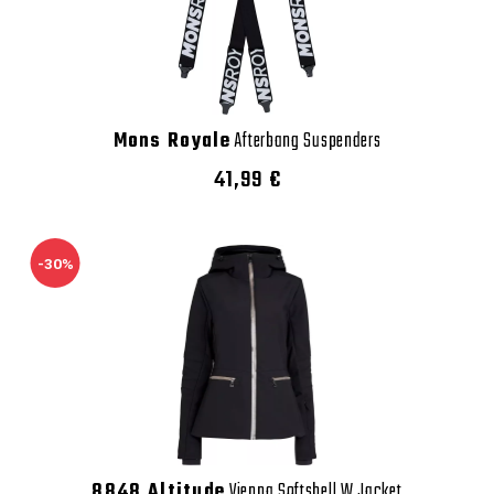
Mons Royale
Afterbang Suspenders
41,99 €
-30%
8848 Altitude
Vienna Softshell W Jacket