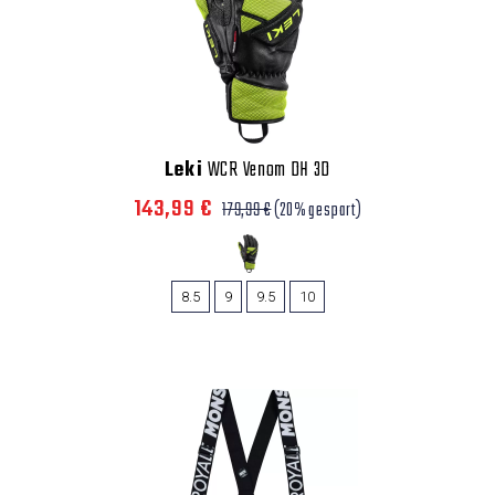
Leki
WCR Venom DH 3D
143,99 €
179,99 €
(20% gespart)
8.5
9
9.5
10