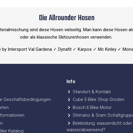
Die Allrounder Hosen
erialmischung sind diese Hosen vielseitig. Man kann diese Hosen a
oder als klassische Skitourenhosen verwenden.
 by Intersport Val Gardena ✓ Dynafit ✓ Karpos ✓ Mc Kinley ✓ Mon
Info
Standort & Kontakt
e Geschäftsbedingungen
Cube E-Bike Shop Gröden
rten
Bosch E-Bike Motor
formationen
Shimano & Sram Schaltgrupp
m
Bekleidung: wasserdicht oder
wasserabweisend?
ke Katalog