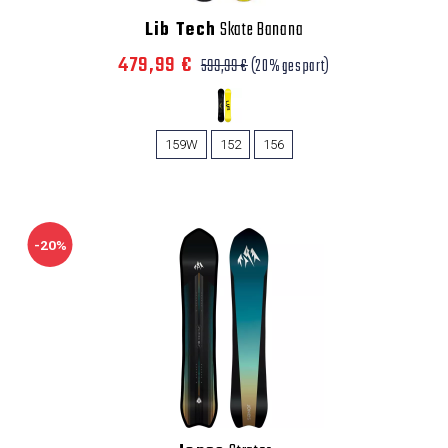
Lib Tech
Skate Banana
479,99 €
599,99 €
(20% gespart)
159W
152
156
-20%