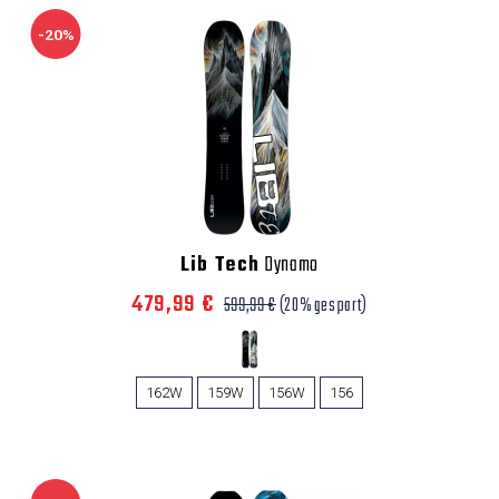
-20%
Lib Tech
Dynamo
479,99 €
599,99 €
(20% gespart)
162W
159W
156W
156