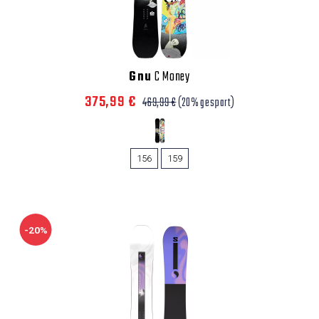
Gnu
C Money
375,99 €
469,99 €
(20% gespart)
156
159
-20%