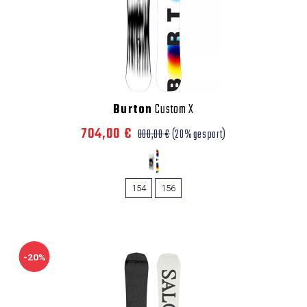
Burton
Custom X
704,00 €
880,00 €
(20% gespart)
154
156
-20%