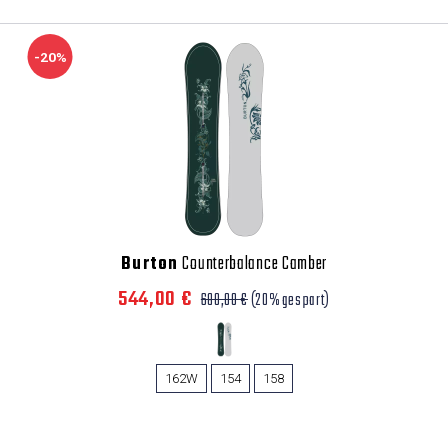
-20%
Burton
Counterbalance Camber
544,00 €
680,00 €
(20% gespart)
162W
154
158