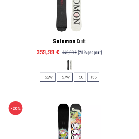
Salomon
Craft
359,99 €
449,99 €
(20% gespart)
162W
157W
150
155
-20%