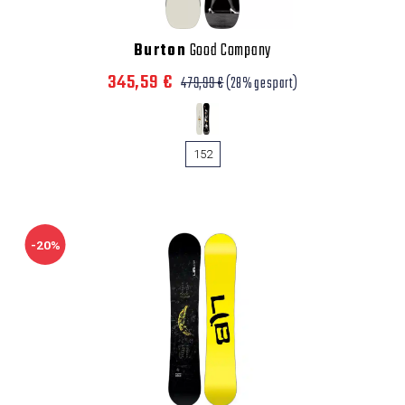
Burton
Good Company
345,59 €
479,99 €
(28% gespart)
152
-20%