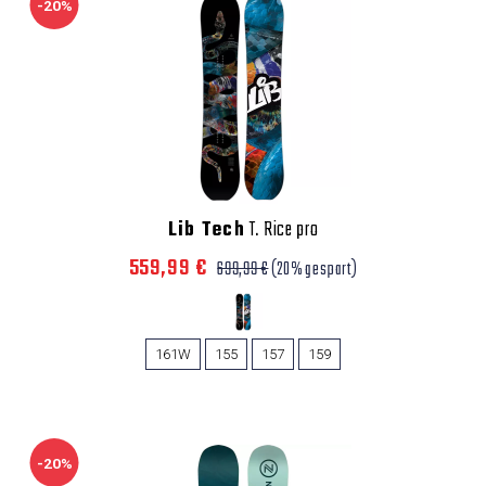
-20%
Lib Tech
T. Rice pro
559,99 €
699,99 €
(20% gespart)
161W
155
157
159
-20%