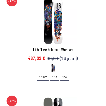
-20%
Lib Tech
Terrain Wrecker
487,99 €
609,99 €
(20% gespart)
161W
154
157
-20%