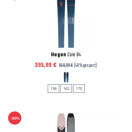
Hagan
Core 84
395,99 €
659,99 €
(40% gespart)
156
162
170
-30%