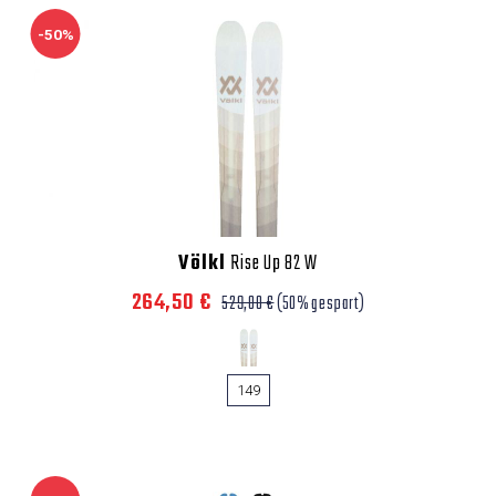
-50%
Völkl
Rise Up 82 W
264,50 €
529,00 €
(50% gespart)
149