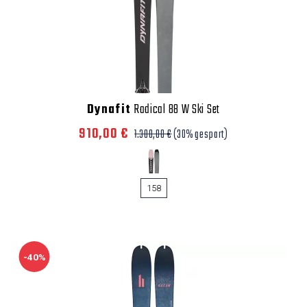
Dynafit
Radical 88 W Ski Set
910,00 €
1.300,00 €
(30% gespart)
158
-40%