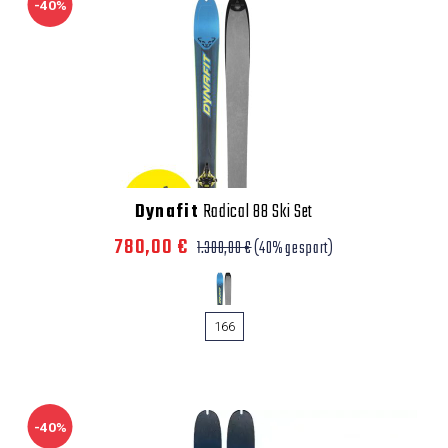
-40%
Dynafit
Radical 88 Ski Set
780,00 €
1.300,00 €
(40% gespart)
166
-40%