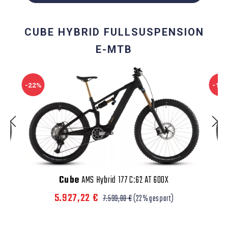
CUBE HYBRID FULLSUSPENSION
E-MTB
-22%
-10
Cube
AMS Hybrid 177 C:62 AT 600X
5.927,22 €
7.599,00 €
(22% gespart)