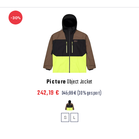
-30%
Picture
Object Jacket
242,19 €
345,99 €
(30% gespart)
S
L