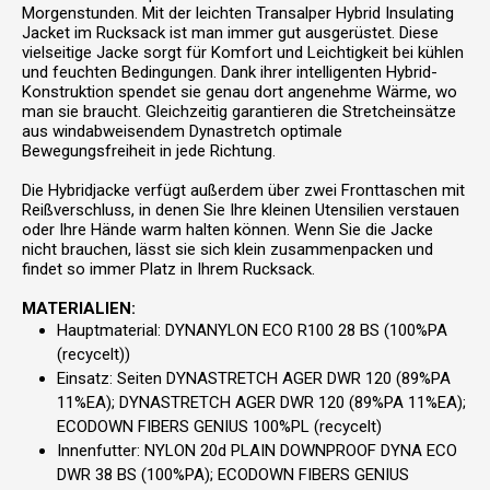
Morgenstunden. Mit der leichten Transalper Hybrid Insulating
Jacket im Rucksack ist man immer gut ausgerüstet. Diese
vielseitige Jacke sorgt für Komfort und Leichtigkeit bei kühlen
und feuchten Bedingungen. Dank ihrer intelligenten Hybrid-
Konstruktion spendet sie genau dort angenehme Wärme, wo
man sie braucht. Gleichzeitig garantieren die Stretcheinsätze
aus windabweisendem Dynastretch optimale
Bewegungsfreiheit in jede Richtung.
Die Hybridjacke verfügt außerdem über zwei Fronttaschen mit
Reißverschluss, in denen Sie Ihre kleinen Utensilien verstauen
oder Ihre Hände warm halten können. Wenn Sie die Jacke
nicht brauchen, lässt sie sich klein zusammenpacken und
findet so immer Platz in Ihrem Rucksack.
MATERIALIEN:
Hauptmaterial: DYNANYLON ECO R100 28 BS (100%PA
(recycelt))
Einsatz: Seiten DYNASTRETCH AGER DWR 120 (89%PA
11%EA); DYNASTRETCH AGER DWR 120 (89%PA 11%EA);
ECODOWN FIBERS GENIUS 100%PL (recycelt)
Innenfutter: NYLON 20d PLAIN DOWNPROOF DYNA ECO
DWR 38 BS (100%PA); ECODOWN FIBERS GENIUS