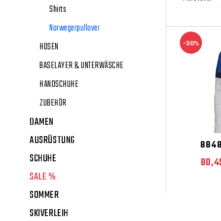
Shirts
Norwegerpullover
-30%
HOSEN
BASELAYER & UNTERWÄSCHE
HANDSCHUHE
ZUBEHÖR
DAMEN
AUSRÜSTUNG
8848
SCHUHE
80,4
SALE %
SOMMER
SKIVERLEIH