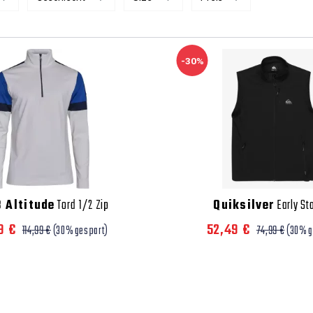
-30%
 Altitude
Tord 1/2 Zip
Quiksilver
Early St
9 €
52,49 €
114,99 €
(30% gespart)
74,99 €
(30% g