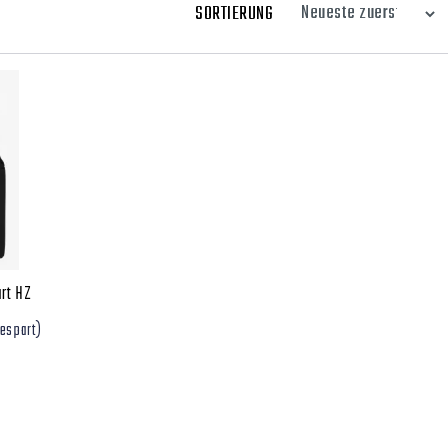
SORTIERUNG
art HZ
espart)