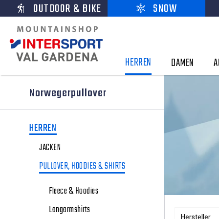
OUTDOOR & BIKE
SNOW
HERREN
DAMEN
A
Norwegerpullover
HERREN
JACKEN
PULLOVER, HOODIES & SHIRTS
Fleece & Hoodies
Langarmshirts
Hersteller