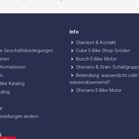
Info
Standort & Kontakt
e Geschäftsbedingungen
Cube E-Bike Shop Gröden
rten
Bosch E-Bike Motor
formationen
Shimano & Sram Schaltgrupp
m
Bekleidung: wasserdicht oder
wasserabweisend?
ke Katalog
Shimano E-Bike Motor
talog
l
nstellungen ändern