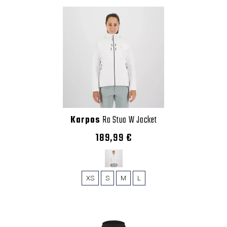
Karpos
Ra Stua W Jacket
189,99 €
XS
S
M
L