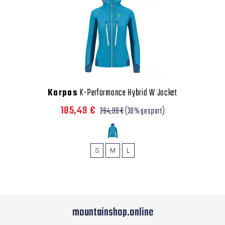
Karpos
K-Performance Hybrid W Jacket
185,49 €
264,99 €
(30% gespart)
S
M
L
mountainshop.online