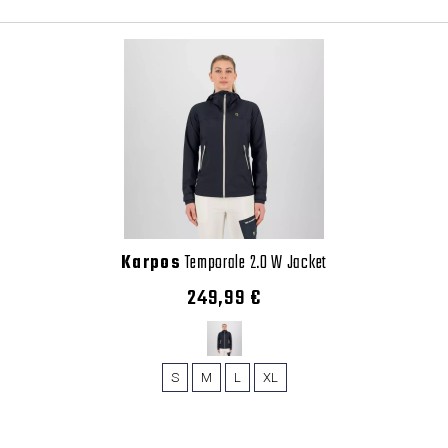
Karpos
Temporale 2.0 W Jacket
249,99 €
S
M
L
XL